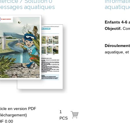
xercice / Solution 0
Informati
essages aquatiques
aquatiqu
Enfants 4-6 
Objectif.
Comp
Déroulemen
aquatique, et
ticle en version PDF
1
éléchargement)
PCS
F 0.00