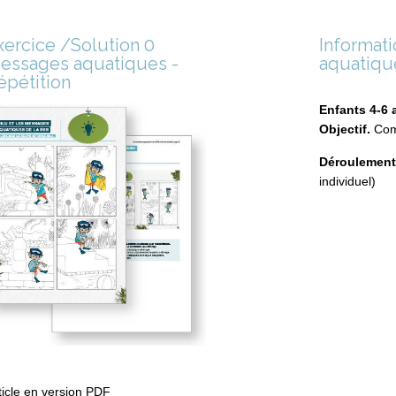
xercice /Solution 0
Informat
essages aquatiques -
aquatiqu
épétition
Enfants 4-6 
Objectif.
Com
Déroulement
individuel)
ticle en version PDF