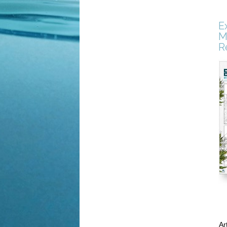
E
M
R
Ar