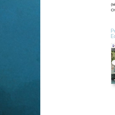
(t
CH
P
E