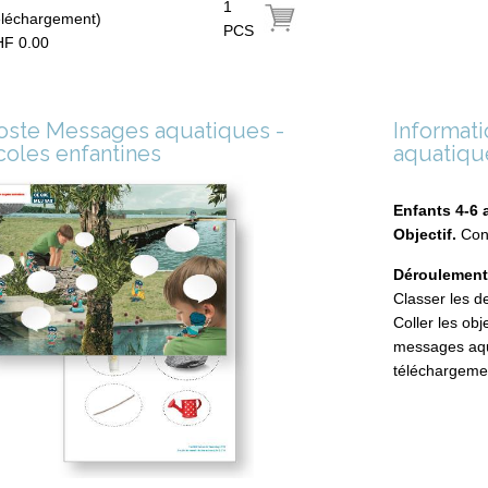
1
éléchargement)
PCS
F 0.00
oste Messages aquatiques -
Informat
coles enfantines
aquatique
Enfants 4-6 
Objectif.
Con
Déroulemen
Classer les d
Coller les obj
messages aqu
téléchargeme