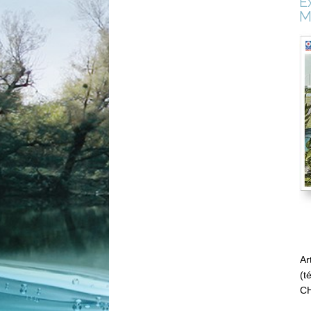
E
M
Ar
(t
CH